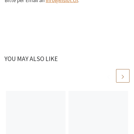
Bitte per Email an
info@inslot.ch
.
YOU MAY ALSO LIKE