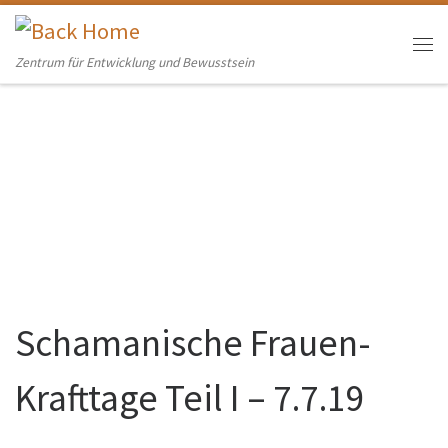
Skip to content
Me
Zentrum für Entwicklung und Bewusstsein
Schamanische Frauen-
Krafttage Teil I – 7.7.19