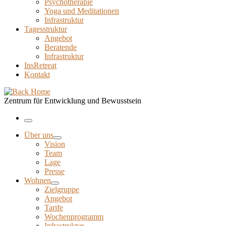
Psychotherapie
Yoga und Meditationen
Infrastruktur
Tagesstruktur
Angebot
Beratende
Infrastruktur
InsRetreat
Kontakt
Zentrum für Entwicklung und Bewusstsein
Menu
Über uns
Vision
Team
Lage
Presse
Wohnen
Zielgruppe
Angebot
Tarife
Wochenprogramm
Infrastruktur