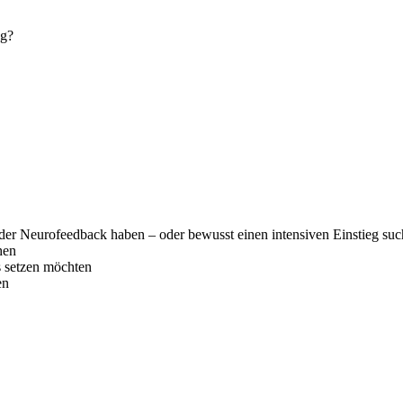
ng?
oder Neurofeedback haben – oder bewusst einen intensiven Einstieg su
hen
s setzen möchten
en