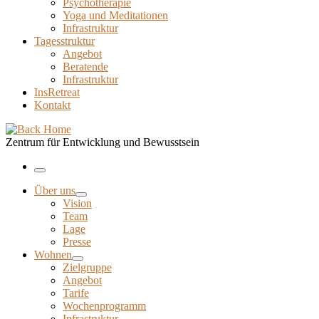
Psychotherapie
Yoga und Meditationen
Infrastruktur
Tagesstruktur
Angebot
Beratende
Infrastruktur
InsRetreat
Kontakt
Zentrum für Entwicklung und Bewusstsein
Menu
Über uns
Vision
Team
Lage
Presse
Wohnen
Zielgruppe
Angebot
Tarife
Wochenprogramm
Infrastruktur