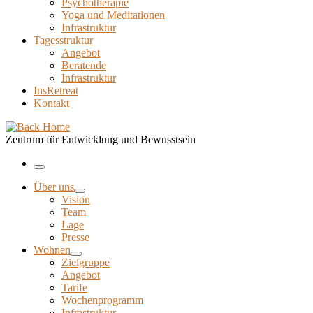
Psychotherapie
Yoga und Meditationen
Infrastruktur
Tagesstruktur
Angebot
Beratende
Infrastruktur
InsRetreat
Kontakt
Zentrum für Entwicklung und Bewusstsein
Menu
Über uns
Vision
Team
Lage
Presse
Wohnen
Zielgruppe
Angebot
Tarife
Wochenprogramm
Infrastruktur