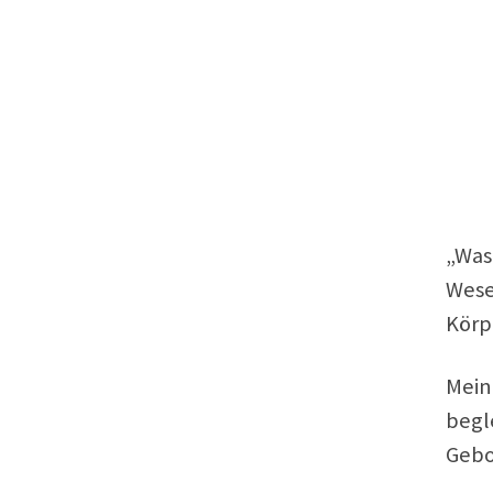
„Was
Wese
Körp
Mein
begl
Gebor